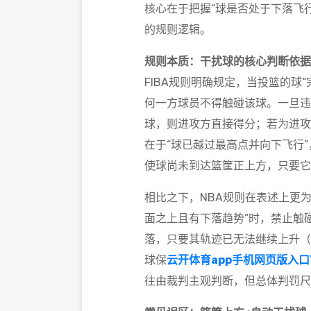
核心在于把握“球是否处于下落飞行
的规则逻辑。
规则本质：干扰球的核心判断依据
FIBA规则明确规定，当投篮的球
何一方球员不得触碰该球。一旦违
球，则进攻方直接得分；若为进攻
在于“球已越过最高点并向下飞行”
使球尚未到达篮筐正上方，只要它
相比之下，NBA规则在表述上更
面之上且有下落趋势”时，禁止触
落，只要其轨迹已无法继续上升（
球保
云开体育app手机网页版入
往由裁判主观判断，但总体判罚尺度