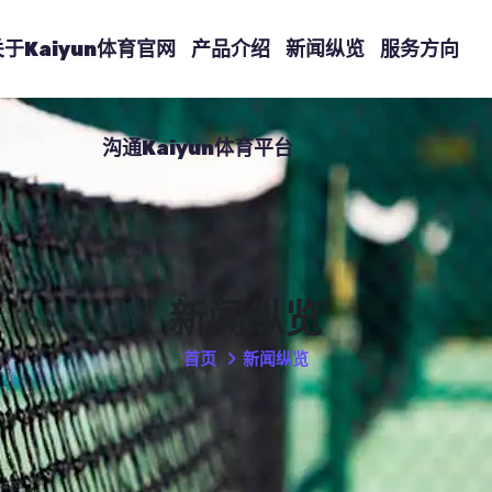
关于
Kaiyun体育官网
产品介绍
新闻纵览
服务方向
沟通
Kaiyun体育平台
新闻纵览
首页
新闻纵览