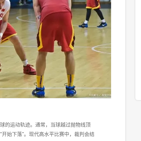
球的运动轨迹。通常，当球越过抛物线顶
“开始下落”。现代高水平比赛中，裁判会结