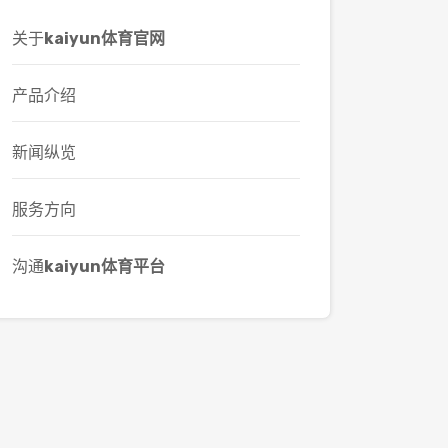
关于
kaiyun体育官网
产品介绍
新闻纵览
服务方向
沟通
kaiyun体育平台