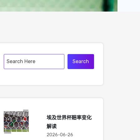
埃及世界杯赔率变化
解读
2026-06-26