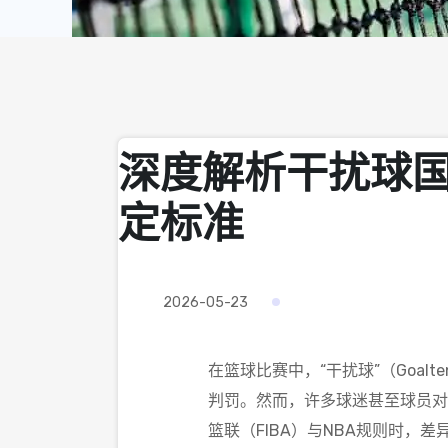
深度解析干扰球
定标准
2026-05-23
在篮球比赛中，“干扰球”（Goal
判罚。然而，许多球迷甚至球员对
篮联（FIBA）与NBA规则时，