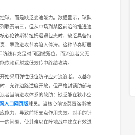
控球，而是缺乏变速能力。数据显示，球队
列联赛前三，但从中场到禁区前沿的推进速
核心伦德斯特拉姆遭遇包夹时，缺乏具备持
职责，导致进攻节奏陷入停滞。这种节奏断层
手防线有充足时间回撤落位，而流浪者又无
能依赖远射或低效传中终结攻势。
开始采用弹性低位防守应对流浪者。以基尔
时，允许边路适度开放，但严格封锁肋部与
浪者当前进攻体系的软肋：缺乏能在狭小空
官网入口网页版
球员。当核心前锋莫雷洛斯被
应能力，导致前场支点作用失效。对手的针
一的问题，使其难以在阵地战中建立有效进