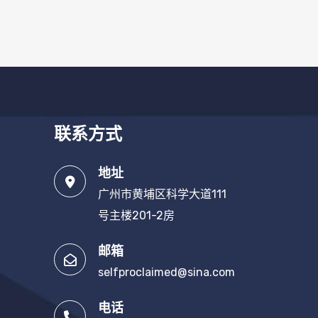
联系方式
地址
广州市黄埔区科学大道111
号主楼201-2房
邮箱
selfproclaimed@sina.com
电话