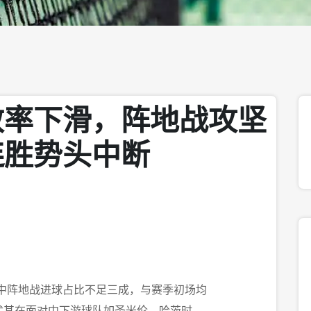
效率下滑，阵地战攻坚
连胜势头中断
中阵地战进球占比不足三成，与赛季初场均
。尤其在面对中下游球队如圣米伦、哈茨时，