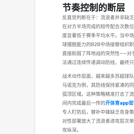
节奏控制的断层
反直觉判断在于：流浪者并非缺乏
在对方半场完成的短传配合次数位
度显著低于赛季平均水平。当中场
球摆脱能力的B2B中场接替组织
直接削弱了阵地战的突然性——对
法通过连续传递调动防线，最终只
战术动作层面，越来越多苏超球队
马诺克为例，其防线保持紧凑的同
弧顶区域。这种策略精准打击了流
间内完成最后一传的
开体育app
专人盯防后，替补中锋缺乏背身策
对性部署放大了流浪者进攻层次单
攻纵深。