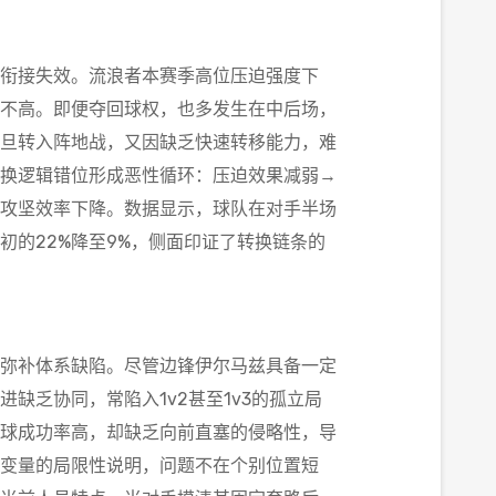
衔接失效。流浪者本赛季高位压迫强度下
不高。即便夺回球权，也多发生在中后场，
旦转入阵地战，又因缺乏快速转移能力，难
换逻辑错位形成恶性循环：压迫效果减弱→
攻坚效率下降。数据显示，球队在对手半场
初的22%降至9%，侧面印证了转换链条的
弥补体系缺陷。尽管边锋伊尔马兹具备一定
缺乏协同，常陷入1v2甚至1v3的孤立局
球成功率高，却缺乏向前直塞的侵略性，导
变量的局限性说明，问题不在个别位置短