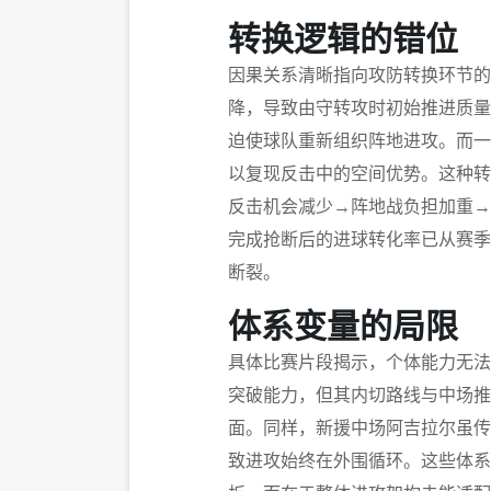
转换逻辑的错位
因果关系清晰指向攻防转换环节的
降，导致由守转攻时初始推进质量
迫使球队重新组织阵地进攻。而一
以复现反击中的空间优势。这种转
反击机会减少→阵地战负担加重→
完成抢断后的进球转化率已从赛季
断裂。
体系变量的局限
具体比赛片段揭示，个体能力无法
突破能力，但其内切路线与中场推进
面。同样，新援中场阿吉拉尔虽传
致进攻始终在外围循环。这些体系