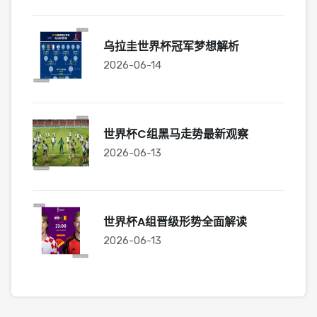
乌拉圭世界杯冠军梦想解析
2026-06-14
世界杯C组黑马走势最新观察
2026-06-13
世界杯A组晋级形势全面解读
2026-06-13