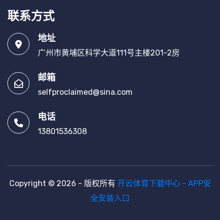
联系方式
地址
广州市黄埔区科学大道111号主楼201-2房
邮箱
selfproclaimed@sina.com
电话
13801536308
Copyright © 2026 - 版权所有
开云体育下载中心 - APP安
全安装入口