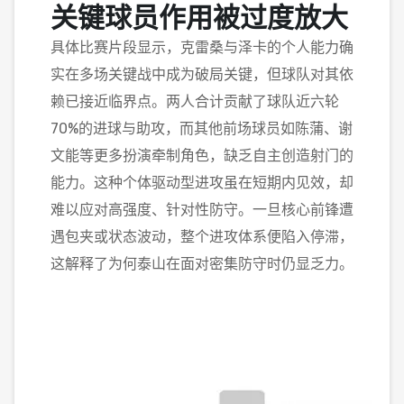
关键球员作用被过度放大
具体比赛片段显示，克雷桑与泽卡的个人能力确
实在多场关键战中成为破局关键，但球队对其依
赖已接近临界点。两人合计贡献了球队近六轮
70%的进球与助攻，而其他前场球员如陈蒲、谢
文能等更多扮演牵制角色，缺乏自主创造射门的
能力。这种个体驱动型进攻虽在短期内见效，却
难以应对高强度、针对性防守。一旦核心前锋遭
遇包夹或状态波动，整个进攻体系便陷入停滞，
这解释了为何泰山在面对密集防守时仍显乏力。