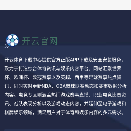
开云体育下载中心提供官方正版APP下载及安全安装服务，
致力于打造综合体育资讯与娱乐内容平台。网站汇聚世界
杯、欧洲杯、欧冠赛事以及英超、西甲等足球赛事热点资
讯，同时实时更新NBA、CBA篮球联赛动态和赛事数据分析
内容。电竞专区则涵盖热门游戏赛事直播、职业电竞比赛资
讯、战队表现分析以及游戏动态内容，并延伸至电子游戏和
棋牌娱乐领域，满足用户对于体育和娱乐内容的多元需求。