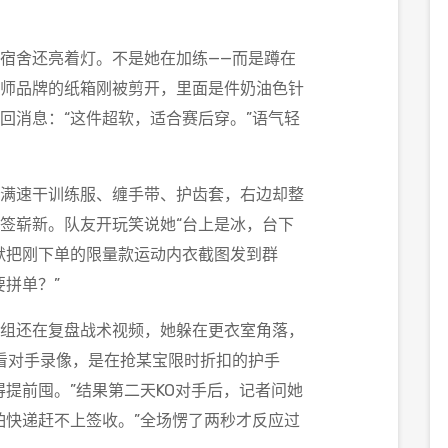
宿舍还亮着灯。不是她在加练——而是蹲在
师品牌的纸箱刚被剪开，里面是件奶油色针
回消息：“这件超软，适合赛后穿。”语气轻
满速干训练服、缠手带、护齿套，右边却整
签崭新。队友开玩笑说她“台上是冰，台下
默把刚下单的限量款运动内衣截图发到群
拼单？”
组还在复盘战术视频，她躲在更衣室角落，
看对手录像，是在抢某宝限时折扣的护手
得提前囤。”结果第二天KO对手后，记者问她
怕快递赶不上签收。”全场愣了两秒才反应过