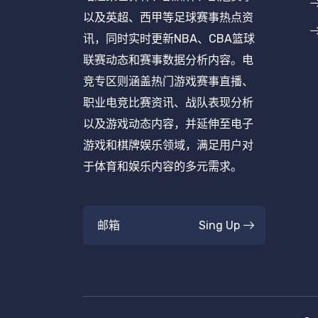
以及英超、西甲等足球赛事热点资
讯，同时实时更新NBA、CBA篮球
联赛动态和赛事数据分析内容。电
竞专区则涵盖热门游戏赛事直播、
职业电竞比赛资讯、战队表现分析
以及游戏动态内容，并延伸至电子
游戏和棋牌娱乐领域，满足用户对
于体育和娱乐内容的多元需求。
Sing Up