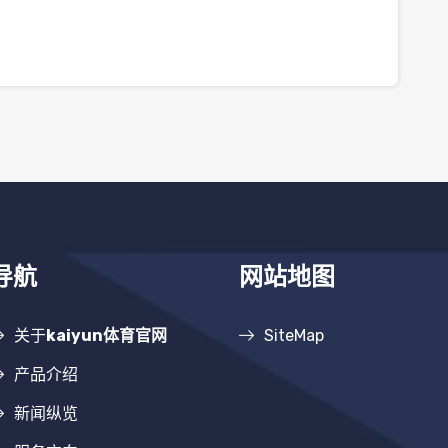
导航
网站地图
关于
kaiyun体育官网
SiteMap
产品介绍
新闻纵览