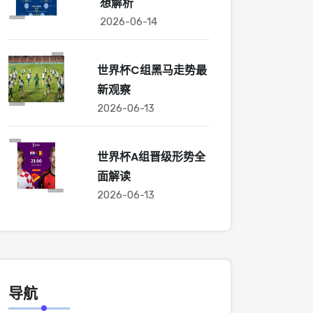
想解析
2026-06-14
世界杯C组黑马走势最
新观察
2026-06-13
世界杯A组晋级形势全
面解读
2026-06-13
导航