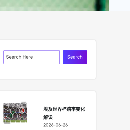
埃及世界杯赔率变化
解读
2026-06-26