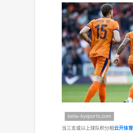
当三支或以上球队积分相
云开体育