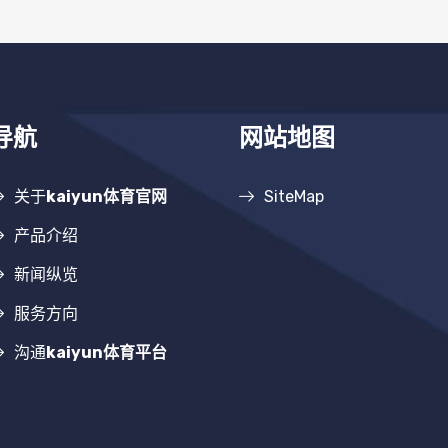
导航
网站地图
关于
kaiyun体育官网
SiteMap
产品介绍
新闻纵览
服务方向
沟通
kaiyun体育平台