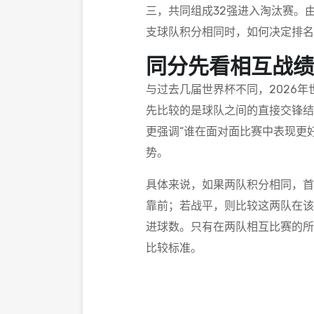
三，共同组成32强进入淘汰赛。
支球队积分相同时，如何决定排名
同分先看相互战绩
与过去几届世界杯不同，2026
先比较的是球队之间的直接交锋结
更强调“谁在面对面比赛中表现更
势。
具体来说，如果两队积分相同，首
靠前；若战平，则比较这两队在该
进球数。只有在两队相互比赛的所
比较标准。