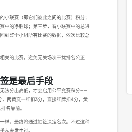
的小联赛（即它们彼此之间的比赛）积分；
赛中的净胜球；第三步，看小联赛中的总进
回到整个小组所有比赛的数据，依次比较总
相关的比赛，避免无关场次干扰排名公正
签是最后手段
无法分出高低，才会启用公平竞赛积分——
分，两黄变一红扣3分，直接红牌扣4分，黄
队排名靠前。
一样，最终将通过抽签决定名次。不过这种
几乎从未发生过。