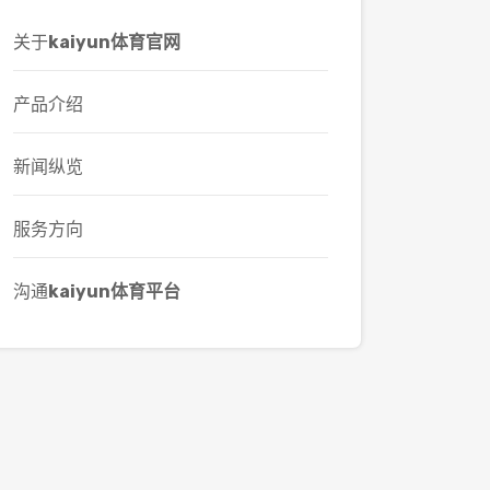
关于
kaiyun体育官网
产品介绍
新闻纵览
服务方向
沟通
kaiyun体育平台