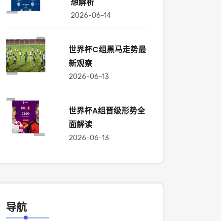
想解析
2026-06-14
世界杯C组黑马走势最
新观察
2026-06-13
世界杯A组晋级形势全
面解读
2026-06-13
导航