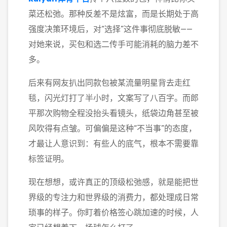
菜还松弛。那种反差不是炫富，而是长期处于高
强度决策环境后，对“选择”这件事彻底脱敏——
对她来说，买包和选二传手可能消耗的脑力差不
多。
后来有网友扒出同款包被某流量明星背去走红
毯，闪光灯打了半小时，文案写了八百字。而郎
平那次购物全程没抬头看镜头，纸袋边角甚至被
风吹得有点皱。可偏偏是这种“不当事”的态度，
才最让人意识到：有些人的底气，根本不需要靠
标签证明。
现在想想，或许真正的顶级松弛感，就是能把世
界级的专注力和世界级的消费力，都处理成日常
琐事的样子。你盯着价格签心跳加速的时候，人