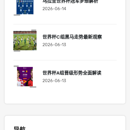
乌拉圭世界杯冠军梦想解析
2026-06-14
世界杯C组黑马走势最新观察
2026-06-13
世界杯A组晋级形势全面解读
2026-06-13
导航