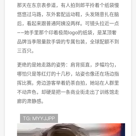
那天在东京表参道，有人拍到郎平拎着个纸袋慢
悠悠过马路，灰外套配运动鞋，头发随意扎在脑
后，看起来跟普通阿姨没两样。可镜头拉近一点
——她手里那个印着极简logo的纸袋，是某顶奢
品牌当季限量款手袋的专属包装，全球配额不到
三百只。
更绝的是她走路的姿势：肩背挺直，步幅均匀，
哪怕只是等红灯的十几秒，站姿也像还在场边指
挥比赛。旁边游客举着奶茶自拍，她站在人群里
不动声色，却硬是把一条商业街走出了训练馆走
廊的肃静感。