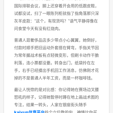
国际排联会议，脚上还穿着开会用的低跟皮鞋，
试都没试，扫了一眼陈列柜就指了指角落那只深
灰羊皮款：“这个，有现货吗？”语气平静得像在
问食堂今天有没有红烧肉。
普通人逛奢侈品店多少带点小心翼翼，她倒好，
付款时顺手把旧运动外套搭在臂弯，手指关节因
为常年握战术板有点轻微变形，但刷卡动作干脆
利落，连小票都没要。转身出门，纸袋拎在左
手，右手已经摸出手机回工作消息，仿佛刚才花
掉的不是普通人半年工资，而是一杯咖啡钱。
最让人恍惚的是对比感：你记得她在赛场边叉腰
怒吼的样子，记得她暂停时蹲在地上画战术图的
专注，结果一转头，人家在银座街头随手
kaiyun体育平台
拎个六位数的包，神情比你买