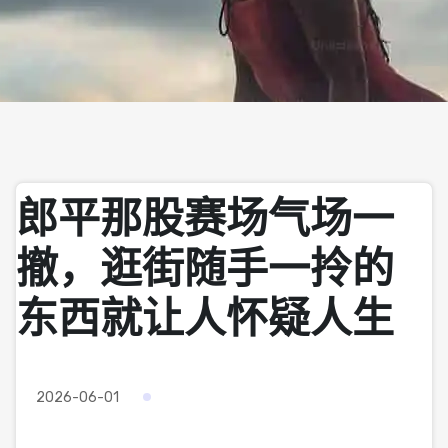
郎平那股赛场气场一
撤，逛街随手一拎的
东西就让人怀疑人生
2026-06-01