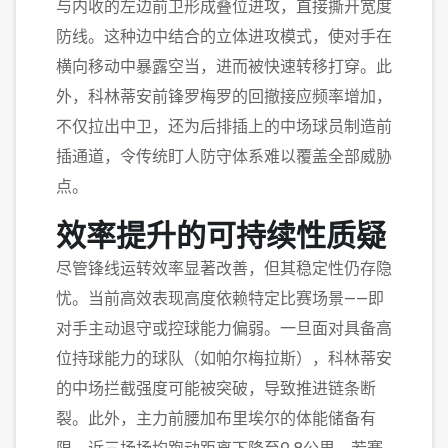
与内收的左边前卫形成叠位进攻，直接撕开宽度
防线。这种边中结合的立体进攻模式，使对手在
横向移动中暴露空当，进而被快速转移打穿。此
外，科林蒂安前锋罗梅罗的回撤接应频率增加，
不仅拉出中卫，还为后排插上的中场球员制造前
插通道，令传统盯人防守体系难以覆盖全部威胁
点。
效率提升的可持续性质疑
尽管锋线运转效率显著改善，但其稳定性仍存隐
忧。当前高效表现高度依赖特定比赛场景——即
对手主动退守或控球能力偏弱。一旦面对具备高
位持球能力的球队（如帕尔梅拉斯），科林蒂安
的中场拦截强度可能被突破，导致推进链条断
裂。此外，主力前腰加布里埃尔的体能储备有