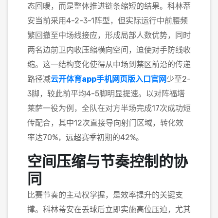
态回暖，而是整体推进链条缩短的结果。科林蒂
安当前采用4-2-3-1阵型，但实际运行中前腰频
繁回撤至中场线接应，形成局部人数优势，同时
两名边前卫内收压缩横向空间，迫使对手防线收
缩。这一结构变化使得从中场到禁区前沿的传递
路径减
云开体育app手机网页版入口官网
少至2-
3脚，较此前平均4-5脚明显提速。以对阵福塔
莱萨一役为例，全队在对方半场完成17次成功短
传配合，其中12次直接导向射门区域，转化效
率达70%，远超赛季初期的42%。
空间压缩与节奏控制的协
同
比赛节奏的主动权掌握，是效率提升的关键支
撑。科林蒂安在丢球后立即实施高位压迫，尤其