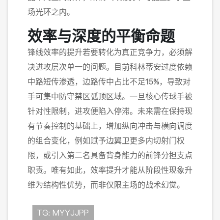
场光环之内。
效率与深度的平衡命题
锋线效率的提升若要转化为真正竞争力，必须解
决进攻层次单一的问题。目前科林蒂安过度依赖
中路短传渗透，边路传中占比不足15%，导致对
手可集中防守禁区弧顶区域。一旦核心传球手被
针对性限制，进攻便陷入停滞。未来需在保持现
有节奏控制的基础上，增加纵向冲击与横向调度
的组合变化，例如赋予边翼卫更多内切射门权
限，或引入第二名具备背身能力的前锋分担支点
职责。唯有如此，效率提升才能从阶段性现象升
维为结构性优势，而非仅限主场的战术幻觉。