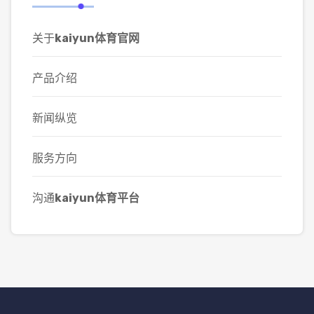
关于
kaiyun体育官网
产品介绍
新闻纵览
服务方向
沟通
kaiyun体育平台