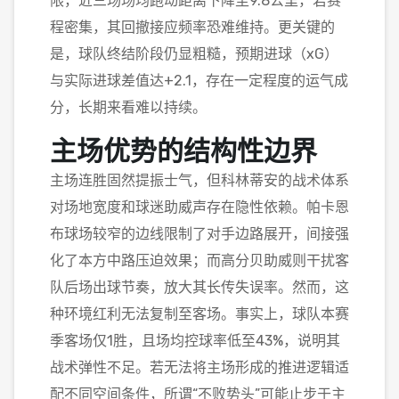
限，近三场场均跑动距离下降至9.8公里，若赛
程密集，其回撤接应频率恐难维持。更关键的
是，球队终结阶段仍显粗糙，预期进球（xG）
与实际进球差值达+2.1，存在一定程度的运气成
分，长期来看难以持续。
主场优势的结构性边界
主场连胜固然提振士气，但科林蒂安的战术体系
对场地宽度和球迷助威声存在隐性依赖。帕卡恩
布球场较窄的边线限制了对手边路展开，间接强
化了本方中路压迫效果；而高分贝助威则干扰客
队后场出球节奏，放大其长传失误率。然而，这
种环境红利无法复制至客场。事实上，球队本赛
季客场仅1胜，且场均控球率低至43%，说明其
战术弹性不足。若无法将主场形成的推进逻辑适
配不同空间条件，所谓“不败势头”可能止步于主