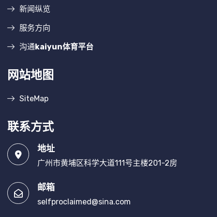
新闻纵览
服务方向
沟通
kaiyun体育平台
网站地图
SiteMap
联系方式
地址
广州市黄埔区科学大道111号主楼201-2房
邮箱
selfproclaimed@sina.com