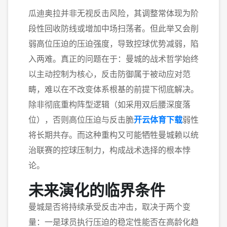
瓜迪奥拉并非无视反击风险，其调整常体现为阶
段性回收防线或增加中场扫荡者。但此举又会削
弱高位压迫的压迫强度，导致控球优势减弱，陷
入两难。真正的问题在于：曼城的战术哲学始终
以主动控制为核心，反击防御属于被动应对范
畴，难以在不改变体系根基的前提下彻底解决。
除非彻底重构阵型逻辑（如采用双后腰深度落
位），否则高位压迫与反击脆
开云体育下载
弱性
将长期共存。而这种重构又可能牺牲曼城赖以统
治联赛的控球压制力，构成战术选择的根本悖
论。
未来演化的临界条件
曼城是否将持续承受反击冲击，取决于两个变
量：一是球员执行压迫的稳定性能否在高龄化趋