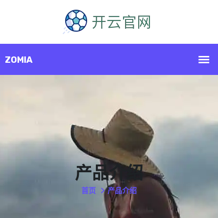
产品介绍
首页
产品介绍