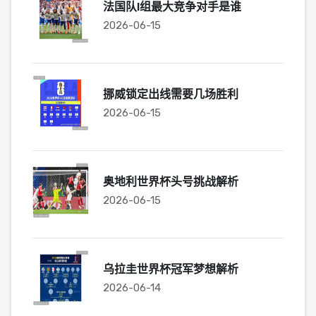
法国队I组最大竞争对手是谁
2026-06-15
挪威锁定出线需要几场胜利
2026-06-15
奥地利世界杯头号挑战解析
2026-06-15
乌拉圭世界杯冠军梦想解析
2026-06-14