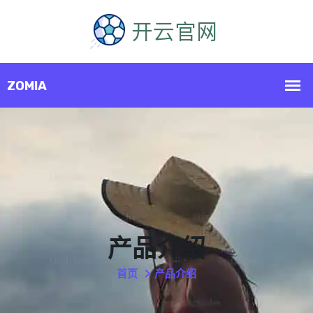
产品介绍
首页
产品介绍