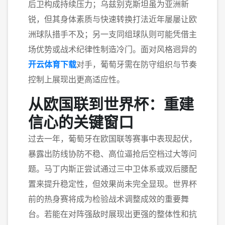
后卫构成持续压力；乌兹别克斯坦虽为亚洲新
锐，但其身体素质与快速转换打法近年屡屡让欧
洲球队措手不及；另一支同组球队则可能凭借主
场优势或战术纪律性制造冷门。面对风格迥异的
开云体育下载
对手，葡萄牙需在防守组织与节奏
控制上展现出更高适应性。
从欧国联到世界杯：重建
信心的关键窗口
过去一年，葡萄牙在欧国联等赛事中表现起伏，
暴露出防线协防不稳、高位逼抢后空档过大等问
题。马丁内斯正尝试通过三中卫体系或双后腰配
置来提升稳定性，但效果尚未完全显现。世界杯
前的热身赛将成为检验战术调整成效的重要舞
台。若能在对阵强敌时展现出更强的整体性和抗