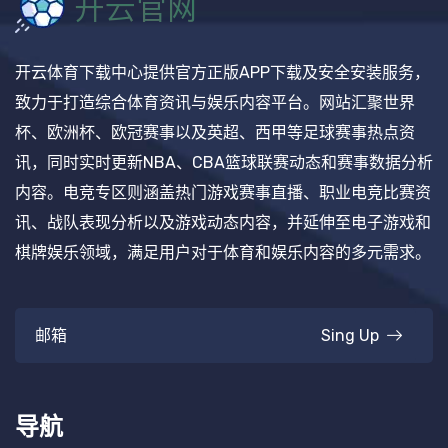
开云体育下载中心提供官方正版APP下载及安全安装服务，
致力于打造综合体育资讯与娱乐内容平台。网站汇聚世界
杯、欧洲杯、欧冠赛事以及英超、西甲等足球赛事热点资
讯，同时实时更新NBA、CBA篮球联赛动态和赛事数据分析
内容。电竞专区则涵盖热门游戏赛事直播、职业电竞比赛资
讯、战队表现分析以及游戏动态内容，并延伸至电子游戏和
棋牌娱乐领域，满足用户对于体育和娱乐内容的多元需求。
Sing Up
导航