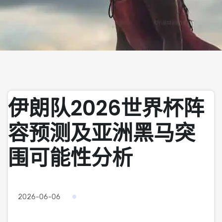
伊朗队2026世界杯阵
容预测及亚洲黑马突
围可能性分析
2026-06-06