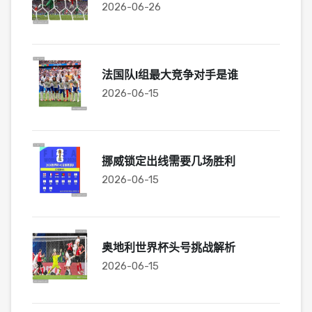
2026-06-26
法国队I组最大竞争对手是谁
2026-06-15
挪威锁定出线需要几场胜利
2026-06-15
奥地利世界杯头号挑战解析
2026-06-15