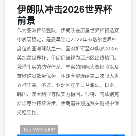
伊朗队冲击2026世界杯
前景
作为亚洲传统强队，伊朗队在历届世界杯预选赛
中表现稳定，是最早锁定2022年卡塔尔世界杯
席位的亚洲球队之一。面对扩军至48队的2026
美加墨世界杯，伊朗仍被视为亚洲区出线热门。
凭借扎实的防守体系、丰富的国际大赛经验以及
旅欧球员数量优势，伊朗有望连续第三次闯入世
界杯正赛。不过，亚洲区竞争日益激烈，日本、
韩国、澳大利亚等队实力稳固，沙特、乌兹别克
斯坦等也持续进步，伊朗需在预选赛关键战中保
持稳定性。