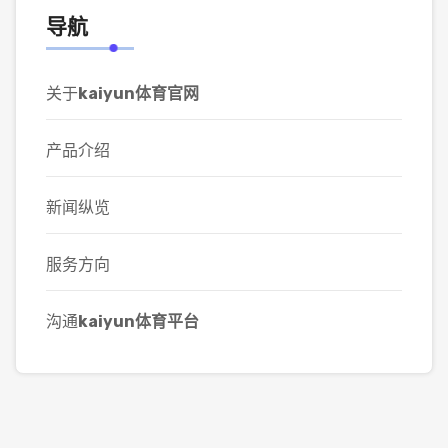
导航
关于
kaiyun体育官网
产品介绍
新闻纵览
服务方向
沟通
kaiyun体育平台